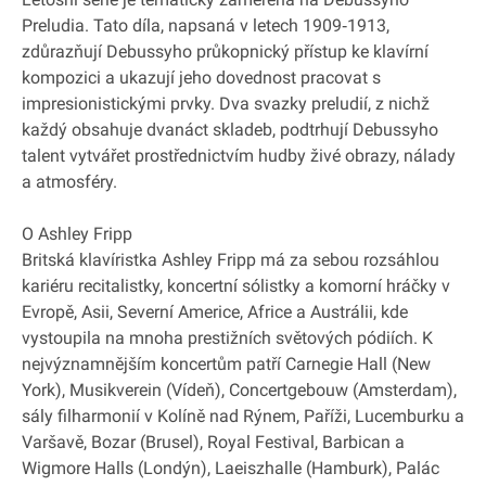
Preludia. Tato díla, napsaná v letech 1909‐1913,
zdůrazňují Debussyho průkopnický přístup ke klavírní
kompozici a ukazují jeho dovednost pracovat s
impresionistickými prvky. Dva svazky preludií, z nichž
každý obsahuje dvanáct skladeb, podtrhují Debussyho
talent vytvářet prostřednictvím hudby živé obrazy, nálady
a atmosféry.
O Ashley Fripp
Britská klavíristka Ashley Fripp má za sebou rozsáhlou
kariéru recitalistky, koncertní sólistky a komorní hráčky v
Evropě, Asii, Severní Americe, Africe a Austrálii, kde
vystoupila na mnoha prestižních světových pódiích. K
nejvýznamnějším koncertům patří Carnegie Hall (New
York), Musikverein (Vídeň), Concertgebouw (Amsterdam),
sály filharmonií v Kolíně nad Rýnem, Paříži, Lucemburku a
Varšavě, Bozar (Brusel), Royal Festival, Barbican a
Wigmore Halls (Londýn), Laeiszhalle (Hamburk), Palác