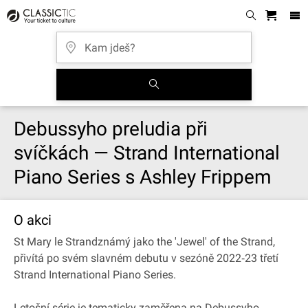
Debussyho preludia při
svíčkách — Strand International
Piano Series s Ashley Frippem
O akci
St Mary le Strandznámý jako the 'Jewel' of the Strand,
přivítá po svém slavném debutu v sezóně 2022‐23 třetí
Strand International Piano Series.
Letošní série je tematicky zaměřena na Debussyho