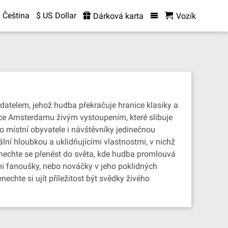
Čeština
$ US Dollar
Dárková karta
Vozík
telem, jehož hudba překračuje hranice klasiky a
dce Amsterdamu živým vystoupením, které slibuje
o místní obyvatele i návštěvníky jedinečnou
ní hloubkou a uklidňujícími vlastnostmi, v nichž
, nechte se přenést do světa, kde hudba promlouvá
i fanoušky, nebo nováčky v jeho poklidných
echte si ujít příležitost být svědky živého