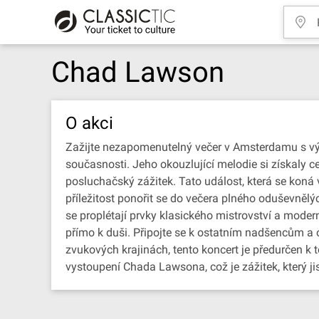
Chad Lawson
O akci
Zažijte nezapomenutelný večer v Amsterdamu s v
současnosti. Jeho okouzlující melodie si získaly
posluchačský zážitek. Tato událost, která se koná
příležitost ponořit se do večera plného oduševně
se proplétají prvky klasického mistrovství a mode
přímo k duši. Připojte se k ostatním nadšencům a
zvukových krajinách, tento koncert je předurčen k 
vystoupení Chada Lawsona, což je zážitek, který 