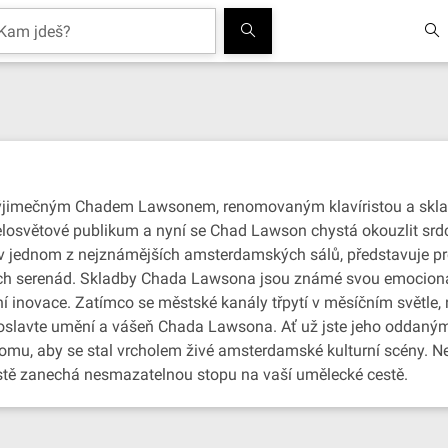
ýjimečným Chadem Lawsonem, renomovaným klavíristou a sklada
 celosvětové publikum a nyní se Chad Lawson chystá okouzlit sr
 v jednom z nejznámějších amsterdamských sálů, představuje pr
lých serenád. Skladby Chada Lawsona jsou známé svou emocionál
rní inovace. Zatímco se městské kanály třpytí v měsíčním světle
 oslavte umění a vášeň Chada Lawsona. Ať už jste jeho oddaným
tomu, aby se stal vrcholem živé amsterdamské kulturní scény. Nen
jistě zanechá nesmazatelnou stopu na vaší umělecké cestě.