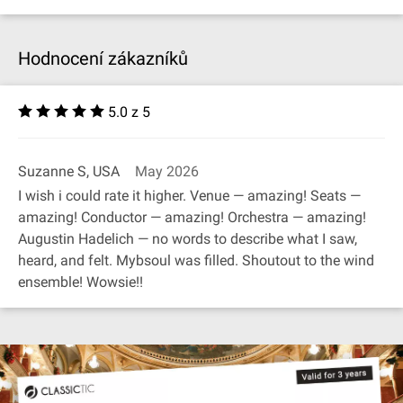
Hodnocení zákazníků
5.0 z 5
Suzanne S, USA
May 2026
I wish i could rate it higher. Venue — amazing! Seats —
amazing! Conductor — amazing! Orchestra — amazing!
Augustin Hadelich — no words to describe what I saw,
heard, and felt. Mybsoul was filled. Shoutout to the wind
ensemble! Wowsie!!