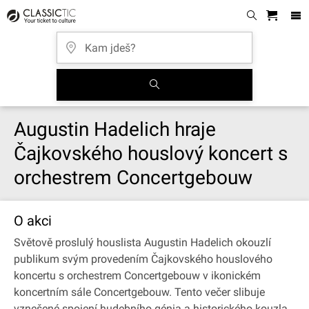
Augustin Hadelich hraje
Čajkovského houslový koncert s
orchestrem Concertgebouw
O akci
Světově proslulý houslista Augustin Hadelich okouzlí
publikum svým provedením Čajkovského houslového
koncertu s orchestrem Concertgebouw v ikonickém
koncertním sále Concertgebouw. Tento večer slibuje
vznešené spojení hudebního génia a historického kouzla.