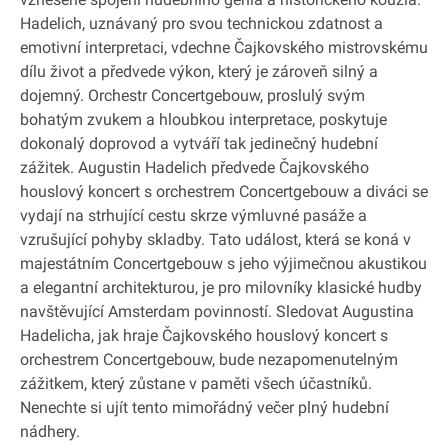
Hadelich, uznávaný pro svou technickou zdatnost a
emotivní interpretaci, vdechne Čajkovského mistrovskému
dílu život a předvede výkon, který je zároveň silný a
dojemný. Orchestr Concertgebouw, proslulý svým
bohatým zvukem a hloubkou interpretace, poskytuje
dokonalý doprovod a vytváří tak jedinečný hudební
zážitek. Augustin Hadelich předvede Čajkovského
houslový koncert s orchestrem Concertgebouw a diváci se
vydají na strhující cestu skrze výmluvné pasáže a
vzrušující pohyby skladby. Tato událost, která se koná v
majestátním Concertgebouw s jeho výjimečnou akustikou
a elegantní architekturou, je pro milovníky klasické hudby
navštěvující Amsterdam povinností. Sledovat Augustina
Hadelicha, jak hraje Čajkovského houslový koncert s
orchestrem Concertgebouw, bude nezapomenutelným
zážitkem, který zůstane v paměti všech účastníků.
Nenechte si ujít tento mimořádný večer plný hudební
nádhery.