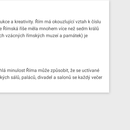
kce a kreativity. Řím má okouzlující vztah k číslu
 že Římská říše měla mnohem více než sedm králů
tných vzácných římských muzeí a památek) je
áhlá minulost Říma může způsobit, že se uctívané
mských sálů, paláců, divadel a salonů se každý večer