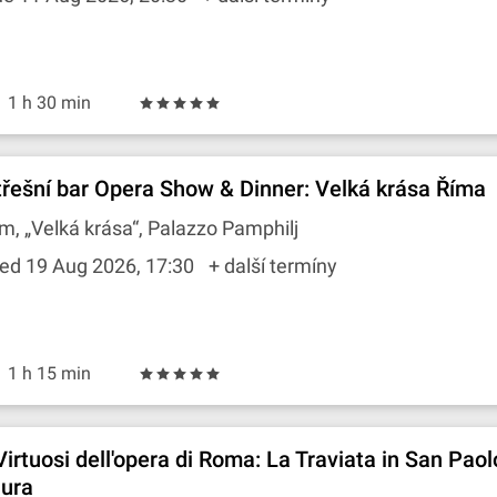
1 h 30 min
třešní bar Opera Show & Dinner: Velká krása Říma
m, „Velká krása“, Palazzo Pamphilj
ed 19 Aug 2026, 17:30
+ další termíny
1 h 15 min
 Virtuosi dell'opera di Roma: La Traviata in San Paol
ura