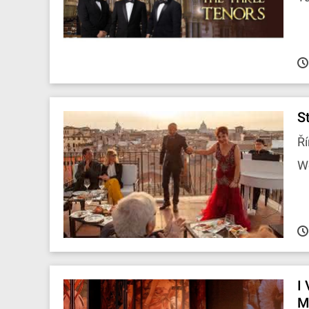
S
Ří
W
I
M