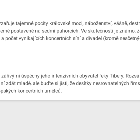
ařuje tajemné pocity královské moci, náboženství, vášně, destru
 země postavené na sedmi pahorcích. Ve skutečnosti je známo,
í - a počet vynikajících koncertních síní a divadel (kromě nesče
zářivými úspěchy jeho intenzivních obyvatel řeky Tibery. Rozs
 ní zdát mladé, ale buďte si jisti, že desítky nesrovnatelných ří
ropských koncertních umělců.