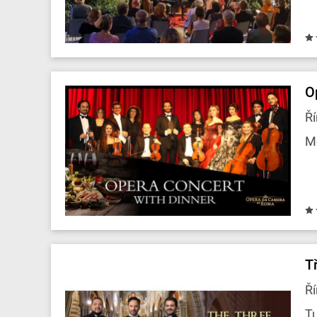
O
Ří
M
T
Ří
T