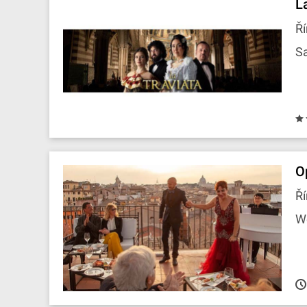
L
Ří
Sa
O
Ří
W