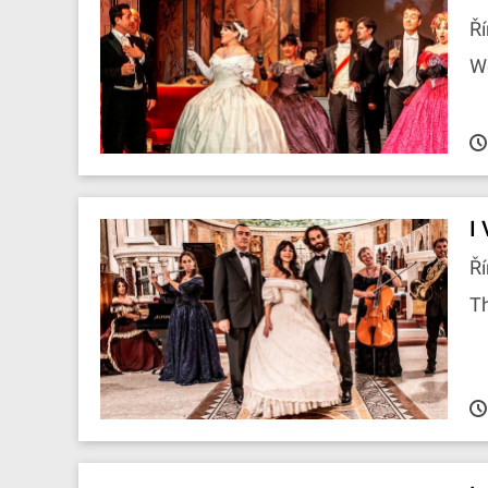
Ří
W
I
Ří
T