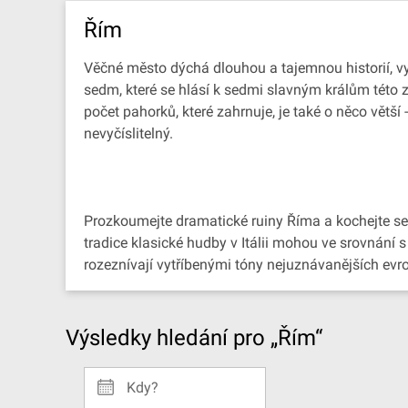
Řím
Věčné město dýchá dlouhou a tajemnou historií, vyz
sedm, které se hlásí k sedmi slavným králům této
počet pahorků, které zahrnuje, je také o něco větš
nevyčíslitelný.
Prozkoumejte dramatické ruiny Říma a kochejte se 
tradice klasické hudby v Itálii mohou ve srovnání s
rozeznívají vytříbenými tóny nejuznávanějších ev
Výsledky hledání pro „Řím“
Kdy?