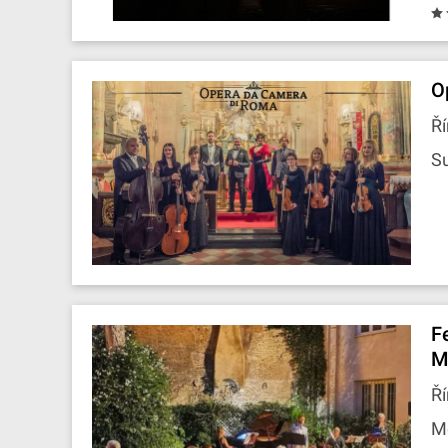
O
Ří
S
F
M
Ří
M