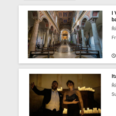
I
b
Ří
Fr
I
Ří
S