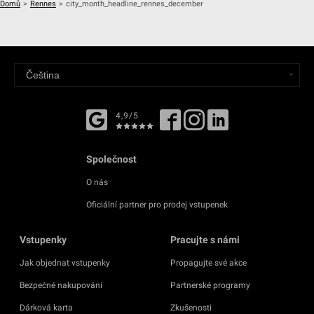
Domů
>
Rennes
>
city_month_headline_rennes_december
4,9/5
Společnost
O nás
Oficiální partner pro prodej vstupenek
Vstupenky
Pracujte s námi
Jak objednat vstupenky
Propagujte své akce
Bezpečné nakupování
Partnerské programy
Dárková karta
Zkušenosti