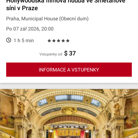
Hollywoodská filmová hudba ve Smetanově
síni v Praze
Praha, Municipal House (Obecní dum)
Po 07 zář 2026, 20:00
1 h 5 min
$ 37
Vstupenky od
INFORMACE A VSTUPENKY