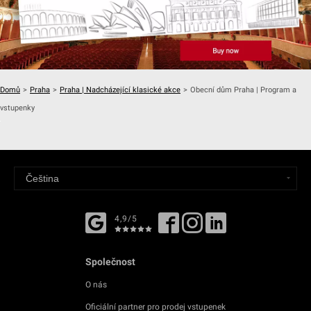
Domů
>
Praha
>
Praha | Nadcházející klasické akce
>
Obecní dům Praha | Program a
vstupenky
4,9/5
Společnost
O nás
Oficiální partner pro prodej vstupenek