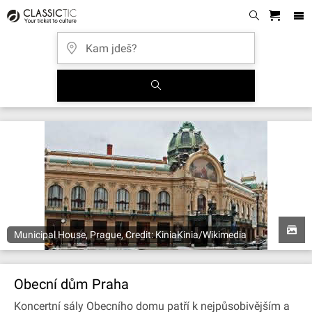
Municipal House, Prague, Credit: KiniaKinia/Wikimedia
Obecní dům Praha
Koncertní sály Obecního domu patří k nejpůsobivějším a