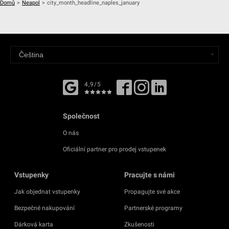
Domů
>
Neapol
>
city_month_headline_naples_january
4,9/5
Společnost
O nás
Oficiální partner pro prodej vstupenek
Vstupenky
Pracujte s námi
Jak objednat vstupenky
Propagujte své akce
Bezpečné nakupování
Partnerské programy
Dárková karta
Zkušenosti