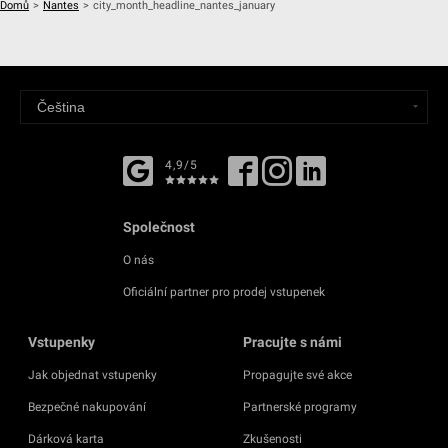
Domů
>
Nantes
>
city_month_headline_nantes_january
4,9/5
Společnost
O nás
Oficiální partner pro prodej vstupenek
Vstupenky
Pracujte s námi
Jak objednat vstupenky
Propagujte své akce
Bezpečné nakupování
Partnerské programy
Dárková karta
Zkušenosti