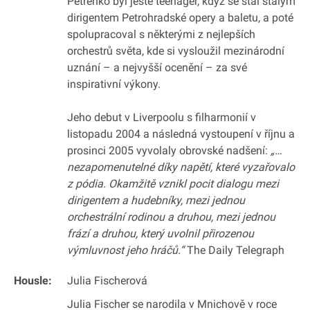
Petrenko byl ještě teenager, když se stal stálým
dirigentem Petrohradské opery a baletu, a poté
spolupracoval s některými z nejlepších
orchestrů světa, kde si vysloužil mezinárodní
uznání – a nejvyšší ocenění – za své
inspirativní výkony.
Jeho debut v Liverpoolu s filharmonií v
listopadu 2004 a následná vystoupení v říjnu a
prosinci 2005 vyvolaly obrovské nadšení:
„…
nezapomenutelné díky napětí, které vyzařovalo
z pódia. Okamžitě vznikl pocit dialogu mezi
dirigentem a hudebníky, mezi jednou
orchestrální rodinou a druhou, mezi jednou
frází a druhou, který uvolnil přirozenou
výmluvnost jeho hráčů.“
The Daily Telegraph
Housle:
Julia Fischerová
Julia Fischer se narodila v Mnichově v roce