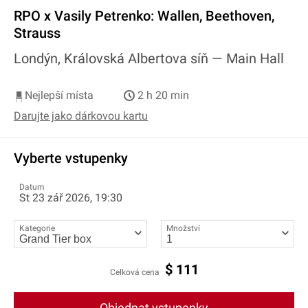
RPO x Vasily Petrenko: Wallen, Beethoven,
Strauss
Londýn, Královská Albertova síň —
Main Hall
Nejlepší místa
2 h 20 min
Darujte jako dárkovou kartu
Vyberte vstupenky
Datum
St 23 zář 2026, 19:30
Kategorie
Množství
$
111
Celková cena
Objednat vstupenky