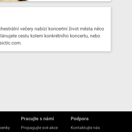
chestrální večery nabízí koncertní život města něco
 plánujete cestu kolem konkrétního koncertu, nebo
sictic.com.
Pracujte s námi
Podpora
upenky
Propagujte své akce
Kontaktujte nás