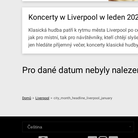
Koncerty w Liverpool w leden 20
Klasická hudba patří k rytmu města Liverpool po ce
jak pro místní, tak pro návštěvníky, kteří chtějí 
jen hledáte příjemný večer, koncerty klasické hudb
Pro dané datum nebyly nalezen
Domů
>
Liverpool
>
city_month_headline_liverpool_january