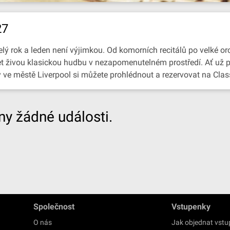
27
lý rok a leden není výjimkou. Od komorních recitálů po velké or
slyšet živou klasickou hudbu v nezapomenutelném prostředí. Ať už
y ve městě Liverpool si můžete prohlédnout a rezervovat na Clas
y žádné události.
Společnost
Vstupenky
O nás
Jak objednat vst