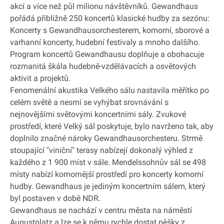
akcí a více než půl milionu návštěvníků. Gewandhaus
pořádá přibližně 250 koncertů klasické hudby za sezónu:
Koncerty s Gewandhausorchesterem, komorní, sborové a
varhanní koncerty, hudební festivaly a mnoho dalšího.
Program koncertů Gewandhausu doplňuje a obohacuje
rozmanitá škála hudebně-vzdělávacích a osvětových
aktivit a projektů.
Fenomenální akustika Velkého sálu nastavila měřítko po
celém světě a nesmí se vyhýbat srovnávání s
nejnovějšími světovými koncertními sály. Zvukové
prostředí, které Velký sál poskytuje, bylo navrženo tak, aby
doplnilo značné nároky Gewandhausorchesteru. Strmě
stoupající "viniční" terasy nabízejí dokonalý výhled z
každého z 1 900 míst v sále. Mendelssohnův sál se 498
místy nabízí komornější prostředí pro koncerty komorní
hudby. Gewandhaus je jediným koncertním sálem, který
byl postaven v době NDR.
Gewandhaus se nachází v centru města na náměstí
Augustplatz a lze se k němu rychle dostat pěšky z