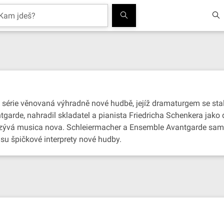
érie věnovaná výhradně nové hudbě, jejíž dramaturgem se stal s
arde, nahradil skladatel a pianista Friedricha Schenkera jako dr
azývá musica nova. Schleiermacher a Ensemble Avantgarde sami
u špičkové interprety nové hudby.