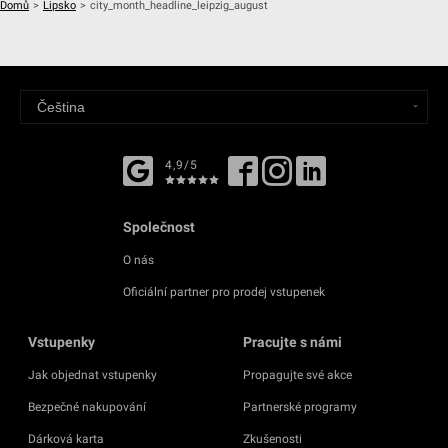
Domů
>
Lipsko
>
city_month_headline_leipzig_august
4,9/5
Společnost
O nás
Oficiální partner pro prodej vstupenek
Vstupenky
Pracujte s námi
Jak objednat vstupenky
Propagujte své akce
Bezpečné nakupování
Partnerské programy
Dárková karta
Zkušenosti