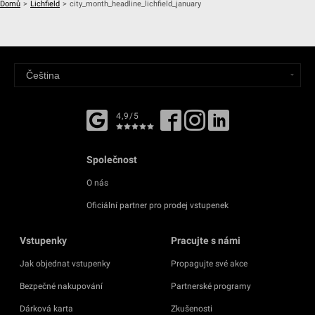
Domů
>
Lichfield
>
city_month_headline_lichfield_january
4,9/5
Společnost
O nás
Oficiální partner pro prodej vstupenek
Vstupenky
Pracujte s námi
Jak objednat vstupenky
Propagujte své akce
Bezpečné nakupování
Partnerské programy
Dárková karta
Zkušenosti