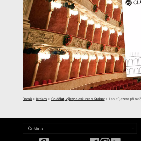
Domů
>
Krakov
>
Co dělat, výlety a exkurze v Krakov
>
Labutí jezero při sv