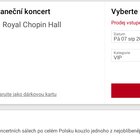
 taneční koncert
Vyberte
Prodej vstup
—
Royal Chopin Hall
Datum
Kategorie
arujte jako dárkovou kartu
koncertních sálech po celém Polsku kouzlo jednoho z nejoblíbenějš