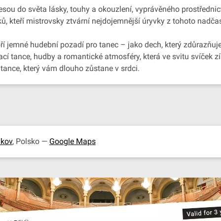
ou do světa lásky, touhy a okouzlení, vyprávěného prostřednic
níků, kteří mistrovsky ztvární nejdojemnější úryvky z tohoto nad
oří jemné hudební pozadí pro tanec – jako dech, který zdůrazňuje
nací tance, hudby a romantické atmosféry, která ve svitu svíček 
tance, který vám dlouho zůstane v srdci.
akov
, Polsko —
Google Maps