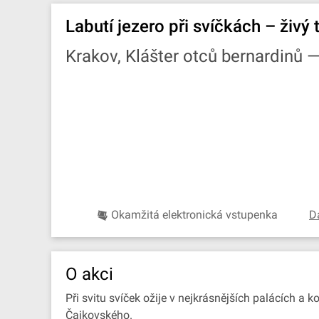
Labutí jezero při svíčkách – živý
Krakov, Klášter otců bernardinů 
Okamžitá elektronická vstupenka
D
O akci
Při svitu svíček ožije v nejkrásnějších palácích a 
Čajkovského.