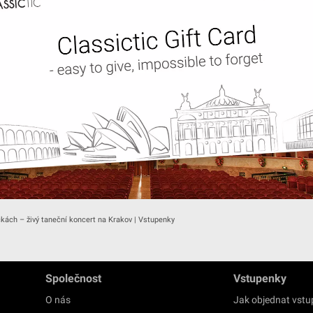
íčkách – živý taneční koncert na Krakov | Vstupenky
Společnost
Vstupenky
O nás
Jak objednat vst