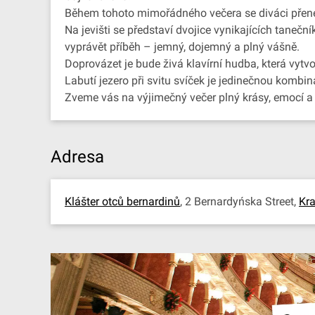
Během tohoto mimořádného večera se diváci přenes
Na jevišti se představí dvojice vynikajících taneč
vyprávět příběh – jemný, dojemný a plný vášně.
Doprovázet je bude živá klavírní hudba, která vytv
Labutí jezero při svitu svíček je jedinečnou kombi
Zveme vás na výjimečný večer plný krásy, emocí a 
Adresa
Klášter otců bernardinů
, 2 Bernardyńska Street,
Kr