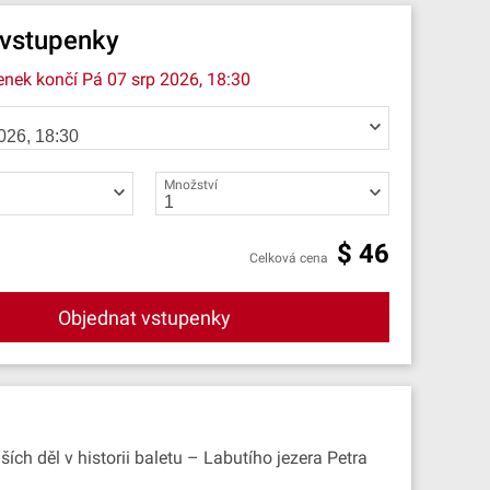
 vstupenky
enek končí
Pá 07 srp 2026, 18:30
Množství
$
46
Celková cena
Objednat vstupenky
ích děl v historii baletu – Labutího jezera Petra