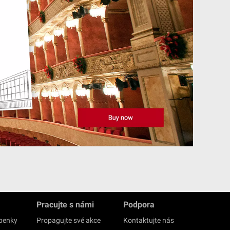
Pracujte s námi
Podpora
upenky
Propagujte své akce
Kontaktujte nás