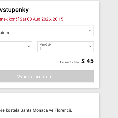
 vstupenky
enek končí
Sat 08 Aug 2026, 20:15
Množství
$
45
Celková cena
Vyberte si datum
éře kostela Santa Monaca ve Florencii.