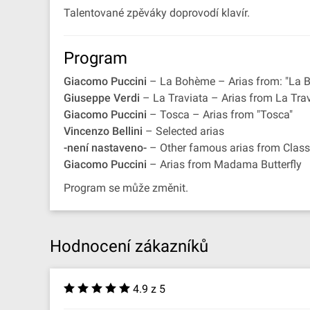
Talentované zpěváky doprovodí klavír.
Program
Giacomo Puccini
– La Bohème – Arias from: "La 
Giuseppe Verdi
– La Traviata – Arias from La Tra
Giacomo Puccini
– Tosca – Arias from "Tosca"
Vincenzo Bellini
– Selected arias
-není nastaveno-
– Other famous arias from Classi
Giacomo Puccini
– Arias from Madama Butterfly
Program se může změnit.
Hodnocení zákazníků
4.9 z 5