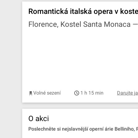
Romantická italská opera v kost
Florence, Kostel Santa Monaca 
Volné sezení
1 h 15 min
Darujte j
O akci
Poslechněte si nejslavnější operní árie Belliniho