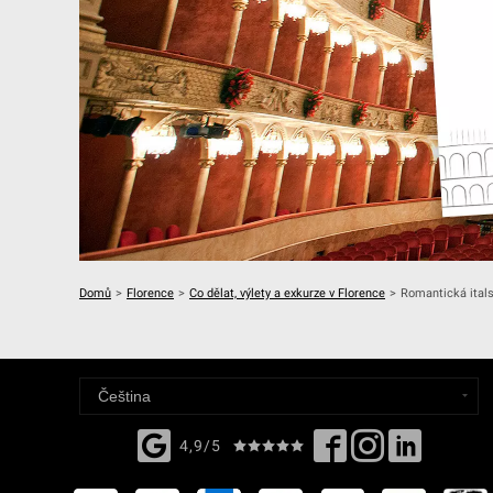
Domů
>
Florence
>
Co dělat, výlety a exkurze v Florence
>
Romantická ital
4,9/5