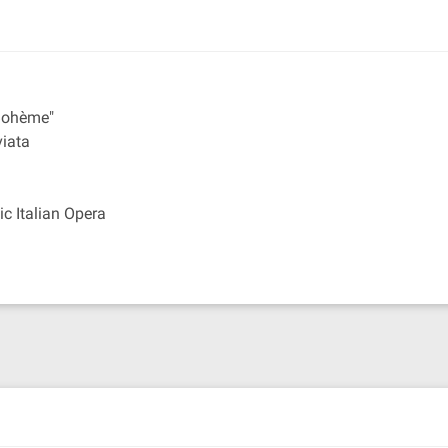
Bohème"
viata
c Italian Opera