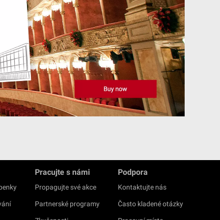
Pracujte s námi
Podpora
upenky
Propagujte své akce
Kontaktujte nás
vání
Partnerské programy
Často kladené otázky