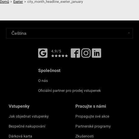
Domů
>
Exeter
>
city_month_headline_exeter_january
4,9/5
Společnost
O nás
Oficiální partner pro prodej vstupenek
Vstupenky
Pracujte s námi
Jak objednat vstupenky
Propagujte své akce
Bezpečné nakupování
Partnerské programy
Dárková karta
Zkušenosti