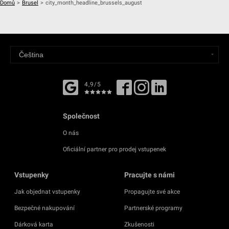
Domů
>
Brusel
>
city_month_headline_brussels_august
4,9/5
Společnost
O nás
Oficiální partner pro prodej vstupenek
Vstupenky
Pracujte s námi
Jak objednat vstupenky
Propagujte své akce
Bezpečné nakupování
Partnerské programy
Dárková karta
Zkušenosti