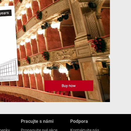
Pracujte s námi
Podpora
upenky
Propagujte své akce
Kontaktujte nás