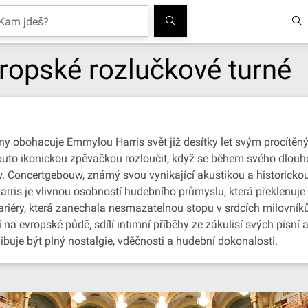
ropské rozlučkové turné
ny obohacuje Emmylou Harris svět již desítky let svým procít
 touto ikonickou zpěvačkou rozloučit, když se během svého dlo
. Concertgebouw, známý svou vynikající akustikou a historickou
ris je vlivnou osobností hudebního průmyslu, která překlenuje 
ariéry, která zanechala nesmazatelnou stopu v srdcích milovníků
na evropské půdě, sdílí intimní příběhy ze zákulisí svých písní a
ibuje být plný nostalgie, vděčnosti a hudební dokonalosti.