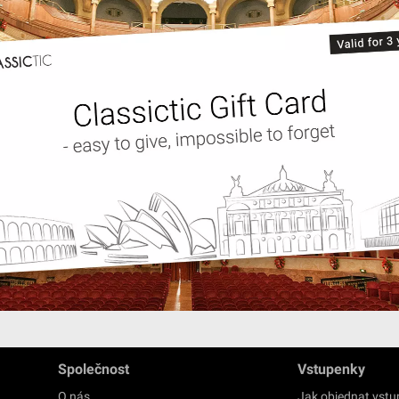
Společnost
Vstupenky
O nás
Jak objednat vst