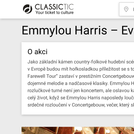
Emmylou Harris – Ev
O akci
Jako základní kámen country‐folkové hudební scé
v Evropě budou mít hořkosladkou příležitost se s
Farewell Tour“ zastaví v prestižním Concertgebouw
dojemné melodie a nadčasové klasiky. Emmylou Har
rozlučkové turné není jen koncertem, ale oslavou k
celý život, když se Emmylou Harris naposledy loučí 
srdečné rozloučení v Concertgebouw, večer, který sl