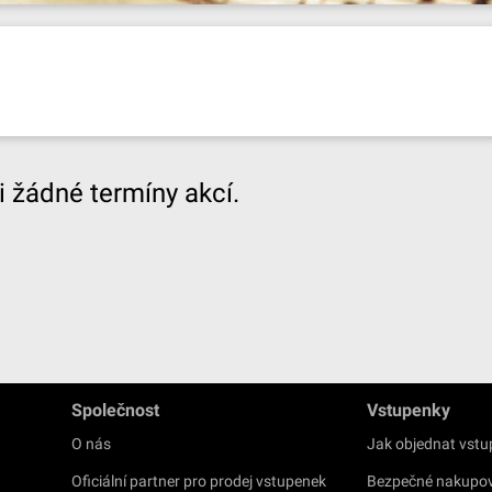
 žádné termíny akcí.
Společnost
Vstupenky
O nás
Jak objednat vst
Oficiální partner pro prodej vstupenek
Bezpečné nakupo