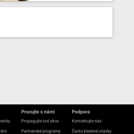
Pracujte s námi
Podpora
upenky
Propagujte své akce
Kontaktujte nás
vání
Partnerské programy
Často kladené otázky