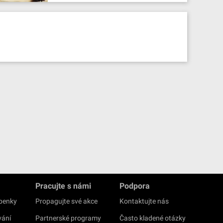
Pracujte s námi
Podpora
upenky
Propagujte své akce
Kontaktujte nás
vání
Partnerské programy
Často kladené otázky