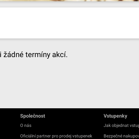
 žádné termíny akcí.
Společnost
Vstupenky
O nás
Jak objednat vst
Oficiální partner pro prodej vstupenek
Bezpečné nakupo